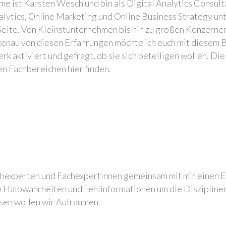
e ist Karsten Wesch und bin als Digital Analytics Consulta
nalytics, Online Marketing und Online Business Strategy un
ite. Von Kleinstunternehmen bis hin zu großen Konzernen
 genau von diesen Erfahrungen möchte ich euch mit diesem B
k aktiviert und gefragt, ob sie sich beteiligen wollen. Di
en Fachbereichen hier finden.
hexperten und Fachexpertinnen gemeinsam mit mir einen Ein
ele Halbwahrheiten und Fehlinformationen um die Disziplin
sen wollen wir Aufräumen.