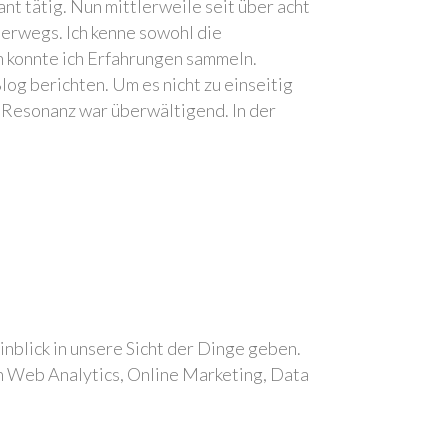
nt tätig. Nun mittlerweile seit über acht
terwegs. Ich kenne sowohl die
 konnte ich Erfahrungen sammeln.
log berichten. Um es nicht zu einseitig
e Resonanz war überwältigend. In der
blick in unsere Sicht der Dinge geben.
en Web Analytics, Online Marketing, Data